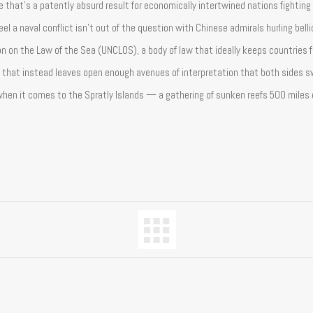
that’s a patently absurd result for economically intertwined nations fighting
 a naval conflict isn’t out of the question with Chinese admirals hurling bell
ion on the Law of the Sea (UNCLOS), a body of law that ideally keeps countries 
t that instead leaves open enough avenues of interpretation that both sides 
 when it comes to the Spratly Islands — a gathering of sunken reefs 500 miles 