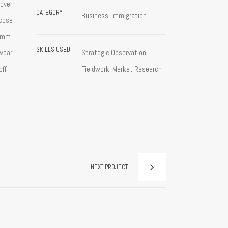
 over
CATEGORY:
Business, Immigration
icose
from
SKILLS USED
swear
Strategic Observation,
off
Fieldwork, Market Research
NEXT PROJECT