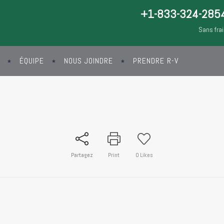
+1-833-324-285
Sans fra
ÉQUIPE
NOUS JOINDRE
PRENDRE R-V
Partagez
Print
0
Likes