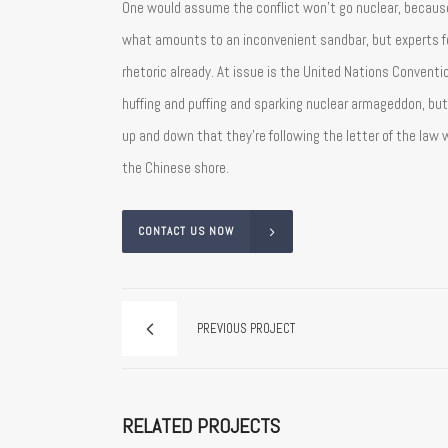
One would assume the conflict won’t go nuclear, because 
what amounts to an inconvenient sandbar, but experts feel
rhetoric already. At issue is the United Nations Convent
huffing and puffing and sparking nuclear armageddon, bu
up and down that they’re following the letter of the law
the Chinese shore.
CONTACT US NOW
PREVIOUS PROJECT
RELATED PROJECTS